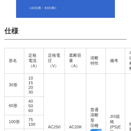
仕様
定格
定格電
遮断容
溶断
形名
電流
圧
量
備考
特性
（A）
（V）
（A）
10
15
30形
20
30
40
60形
50
普通
60
溶断
JIS規
75
形
100形
格
100
Ⓑ種
AC250
AC20K
(PS)E