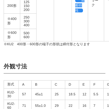
溶
マー
125
ク
断特
200形
150
200
性
250
※400
300
形
400
※600
500
形
600
※KU2 400形・600形の端子の形状は締付形となります
外観寸法
形式
A
B
C
D
E
F
KU2-
57
45±1
25
18.5
12
5.5
1
30
KU2-
71
55±1.0
29
22
16
7
1
60